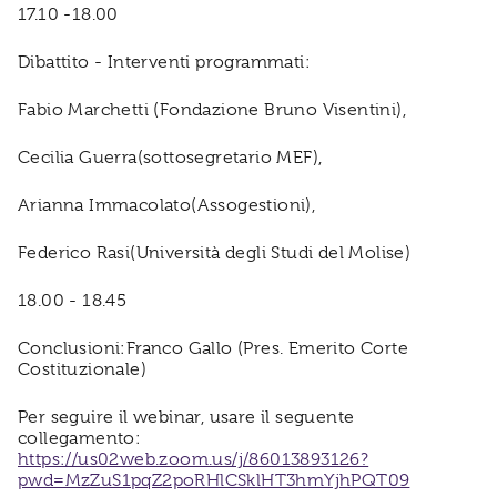
17.10 -18.00
Dibattito - Interventi programmati:
Fabio Marchetti (Fondazione Bruno Visentini),
Cecilia Guerra(sottosegretario MEF),
Arianna Immacolato(Assogestioni),
Federico Rasi(Università degli Studi del Molise)
18.00 - 18.45
Conclusioni:Franco Gallo (Pres. Emerito Corte
Costituzionale)
Per seguire il webinar, usare il seguente
collegamento:
https://us02web.zoom.us/j/86013893126?
pwd=MzZuS1pqZ2poRHlCSklHT3hmYjhPQT09