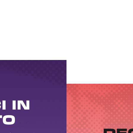
 IN
TO
RE