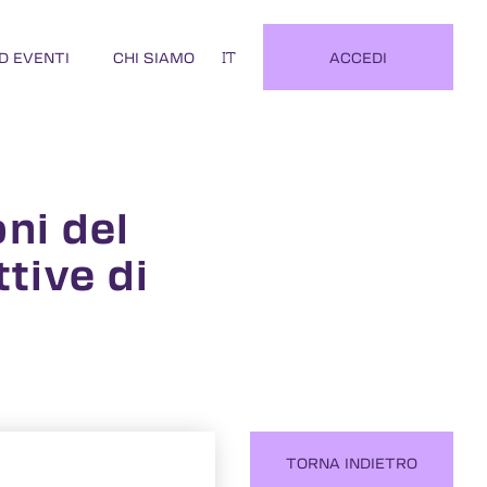
D EVENTI
CHI SIAMO
ACCEDI
IT
oni del
tive di
TORNA INDIETRO